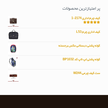
پر امتیازترین محصولات
کیف چرم اداری 2174-1
امتیاز
5.00
از 5
کیف اداری چرم L53
کوله پشتی دبستانی عکس برجسته
کوله پشتی لپ تاپ کد BP1032
ست کیف چرمی W244