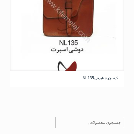
کیف چرم طبیعی NL135