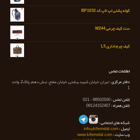
کوله پشتی لپ تاپ کد BP1032
ست کیف چرمی W244
کیف چرم اداری L5
اطلاعات تماس
دفتر مرکزی :
تهران، خیابان شهید بهشتی، خیابان مفتح، نبش دهم، پلاک2، واحد
1
تلفن تماس :
88502500 - 021
تلفن همراه :
09124152407
شبکه های اجتماعی :
ایمیل :
info@kifemelal.com
وب سایت :
www.kifemelal.com