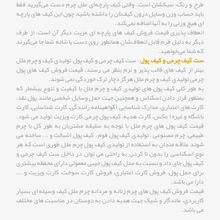
طرح و رنگ، سبکشان است. وقتی کیف ‌پارچه‌ای ملل چرم دست می‌گیرید فقط
باید حساب وزن وسایل درون کیف‌تان را داشته باشید چون این کیف های پارچه
ای هیچ وزنی را به آنها اضافه نمی‌کند.
انعطاف پذیری قیمت فروش کیف‌ های پارچه ای مزیت دیگر آن است. از طرف
دیگر به دليل فرم قابل انعطاف‌شان همانطور روی دست یا شانه‌ شما جا می‌گیرند
که شما می‌خواهید.
ست کیف چرمی و کیف پول
: ست کیف چرمی و کیف پول تولیدی کیف و چرم ملل
بهتر از کیف های قالب پذیر و نرم بنظر می رسند. قیمت فروش کیف های پول
چرمی تولیدی کیف و چرم ملل هرگز دچار ترک خوردگی نمی شوند.
به طور کلی کیف پول های تولیدی کیف و چرم ملل با کیفیت و تنوع بیشمار که
بمنظور قرار دادن اسکناس و همچنین جهت حمل وسایل شخصی مانند پول نقد،
کارت های اعتباری، مدارک شناسایی (گواهینامه رانندگی، کارت شناسایی، کارت
باشگاه و غیره) عکس، کارت هدیه، کیف پول چرمی کارت ویزیت تولید می شود.
قیمت کیف پول های چرم ملل با توجه به سلیقه مشتریان به طور کل با چرم
طبیعی، چرم مصنوعی ، تولیدی کیف پول فوم ، کیف پول اشبالت و ... ساخته می
شوند علاقه مندان به استفاده از تولیدی کیف پول چرم ملل طوری است که هر
نوع اسکناسی را بدون تا کردن به راحتی می توان در داخل ست کیف چرمی و
کیف پول جای داد و نسبت به مدل کیف پول جیبی معمولی دارای محفظه بیشتری
برای حمل پول، فروش کارت اعتباری، فروش کارت سوخت، کارت ویزیت و ...
دارا می باشد.
قیمت فروش کیف پول های چرم زنانه و مردانه چرم ملل کیف وسیله ای بسیار
کاربردی، ماندگار و شیک جهت هدیه دادن به دوستان در مناسبت های مختلف
می باشد.