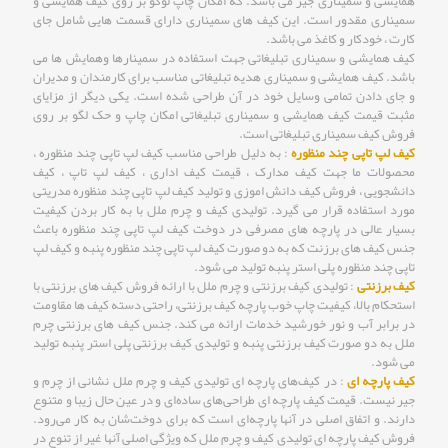
همایشی و سمیناری جیر می باشد. که امکان چاپ لوگو بر روی کیف همایشی و
سمیناری مقدور است. این کیف های سمیناری دارای قسمت هایی شامل جای
کارت ، خودکار و کاغذ می باشد.
کیف همایشی و سمیناری تبلیغاتی جهت استفاده در سمینارها وهمایش ها می
باشد. کیف همایشی و سمیناری هدیه تبلیغاتی مناسب برای کارمندان و مدیران
و جای دادن تمامی وسایل خود در آن طراحی شده است. یکی دیگر از مزایای
مثبت قیمت کیف همایشی و سمیناری تبلیغاتی امکان چاپ و حک لگو بر روی
فروش کیف سمیناری تبلیغاتی است.
کیف لپ تاپی چند منظوره
: به دلیل طراحی مناسب کیف لپ تاپی چند منظوره ،
محصولات ما جهت کیف مدارک ، قیمت کیف اداری ، کیف لپ تاپ ، کیف
دانشجویی ، فروش کیف دانش اموزی و تولید کیف لپ تاپی چند منظوره مدریتی
مورد استفاده قرار می گیرد. تولیدی کیف و چرم ملل با به کار بردن کیفیت
بسیار عالی در پارچه های مصرفی در دوخت کیف لپ تاپی چند منظوره باعث
جنس کیف های برزنت که به دو صورت کیف لپ تاپی چند منظوره پنبه و کیف لپ
تاپی چند منظوره پلی استر پنبه تولید می شود.
کیف برزنتی
: تولیدی کیف برزنتی و چرم ملل با ارائه فروش کیف های برزنتی با
استحکام بالا، کیفیت چاپ خوب پارچه کیف برزنتی، راحتی دسته کیف ها مقاومت
در برابر آب و نور خورشید خدمات ارائه می کند. جنس کیف های برزنتی چرم
ملل به دو صورت کیف برزنتی پنبه و تولیدی کیف برزنتی پلی استر پنبه تولید
می شود.
کیف پارچه ای
: در کیف‌های پارچه ای تولیدی کیف و چرم ملل نشانی از چرم و
جیر نیست. قیمت کیف پارچه ای طراحی‌های ساده‌ای و در عین حال زیبا و متنوع
دارند. و اتفاق اصلی در آنها پارچه‌ای است که برای دوخت‌شان به کار می‌رود.
فروش کیف پارچه ای تولیدی کیف و چرم ملل که ویژگی اصلی آنها غیر از تنوع در