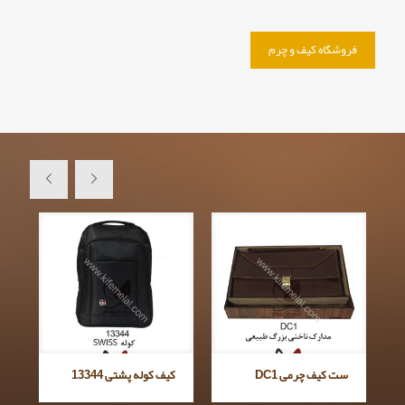
فروشگاه کیف و چرم
ست کیف چرمی DC1
کیف کوله پشتی 13344
ک