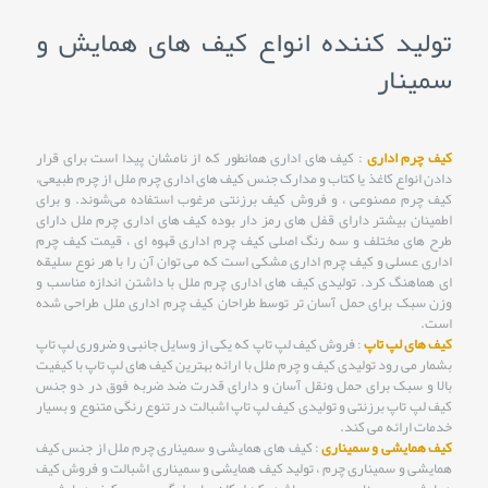
تولید کننده انواع کیف های همایش و
سمینار
کیف چرم اداری
: کیف ‌های اداری همانطور که از نامشان پیدا است برای قرار
دادن انواع کاغذ یا کتاب و مدارک جنس کیف های اداری چرم ملل از چرم طبیعی،
کیف چرم مصنوعی ، و فروش کیف برزنتی مرغوب استفاده می‌شوند. و برای
اطمینان بیشتر دارای قفل های رمز دار بوده کیف های اداری چرم ملل دارای
طرح های مختلف و سه رنگ اصلی کیف چرم اداری قهوه ای ، قیمت کیف چرم
اداری عسلی و کیف چرم اداری مشکی است که می توان آن را با هر نوع سلیقه
ای هماهنگ کرد. تولیدی کیف های اداری چرم ملل با داشتن اندازه مناسب و
وزن سبک برای حمل آسان تر توسط طراحان کیف چرم اداری ملل طراحی شده
است.
کیف های لپ تاپ
: فروش کیف لپ تاپ که یکی از وسایل جانبی و ضروری لپ تاپ
بشمار می رود تولیدی کیف و چرم ملل با ارائه بهترین کیف های لپ تاپ با کیفیت
بالا و سبک برای حمل ونقل آسان و دارای قدرت ضد ضربه فوق در دو جنس
کیف لپ تاپ برزنتی و تولیدی کیف لپ تاپ اشبالت در تنوع رنگی متنوع و بسیار
خدمات ارائه می کند.
کیف همایشی و سمیناری
: کیف های همایشی و سمیناری چرم ملل از جنس کیف
همایشی و سمیناری چرم ، تولید کیف همایشی و سمیناری اشبالت و فروش کیف