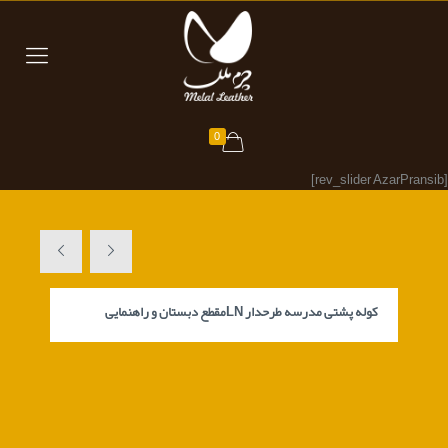
0
[rev_slider AzarPransib]
کوله پشتی مدرسه طرحدار LNمقطع دبستان و راهنمایی