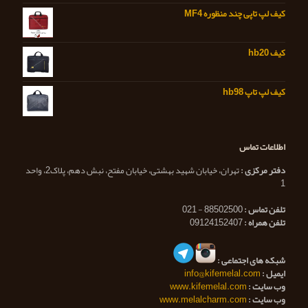
کیف لپ تاپی چند منظوره MF4
کیف hb20
کیف لپ تاپ hb98
اطلاعات تماس
دفتر مرکزی :
تهران، خیابان شهید بهشتی، خیابان مفتح، نبش دهم، پلاک2، واحد
1
تلفن تماس :
88502500 - 021
تلفن همراه :
09124152407
شبکه های اجتماعی :
ایمیل :
info@kifemelal.com
وب سایت :
www.kifemelal.com
وب سایت :
www.melalcharm.com