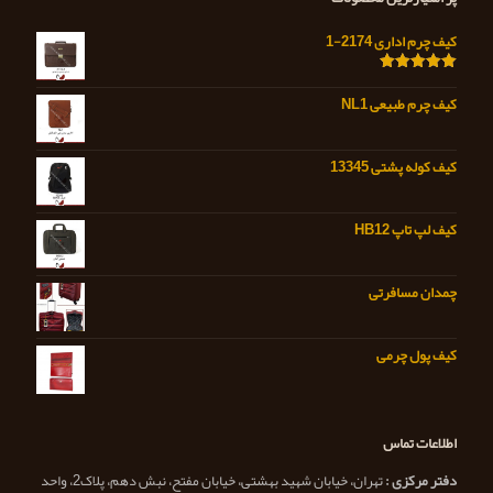
کیف چرم اداری 2174-1
امتیاز
5.00
از 5
کیف چرم طبیعی NL1
کیف کوله پشتی 13345
کیف لپ تاپ HB12
چمدان مسافرتی
کیف پول چرمی
اطلاعات تماس
دفتر مرکزی :
تهران، خیابان شهید بهشتی، خیابان مفتح، نبش دهم، پلاک2، واحد