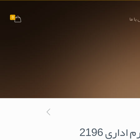
0
با ما
اداری 2196