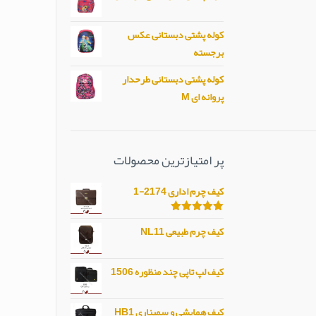
کوله پشتی دبستانی عکس
برجسته
کوله پشتی دبستانی طرحدار
پروانه ای M
پر امتیازترین محصولات
کیف چرم اداری 2174-1
امتیاز
5.00
کیف چرم طبیعی NL11
از 5
کیف لپ تاپی چند منظوره 1506
کیف همایشی و سمیناری HB1