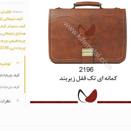
دسته:
تولیدی 
کیف تبلیغاتی
,
کی
کیف سمینار
,
کیف 
هدایای تبلیغاتی
ب
چرم طبیعی
,
چرم م
چرم اداری 2196
توضیح
کیف چرم اداری 6
کیف چرم اداری 6
نظرات (