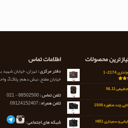
تیازترین محصولات
اطلاعات تماس
دفتر مرکزی :
تهران، خیابان شهید ب
اری 2174-1
خیابان مفتح، نبش دهم، پلاک2، واحد 1
5.0
بیعی NL11
تلفن تماس :
88502500 - 021
تلفن همراه :
09124152407
پی چند منظوره 1506
شی و سمیناری HB1
شبکه های اجتماعی :