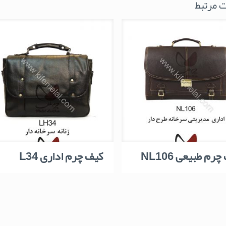
 مرتبط
رم طبیعی NL106
کیف چرم اداری L34