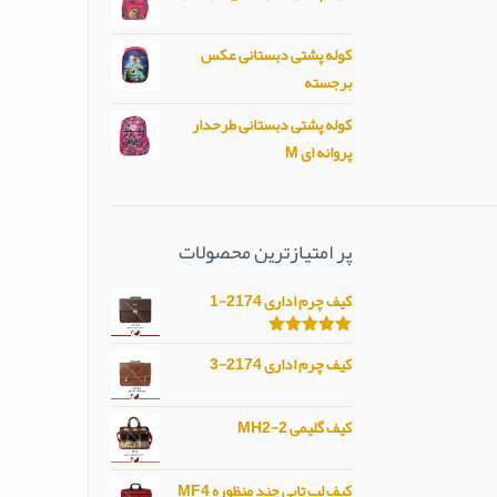
کوله پشتی دبستانی عکس
برجسته
کوله پشتی دبستانی طرحدار
پروانه ای M
پر امتیازترین محصولات
کیف چرم اداری 2174-1
امتیاز
5.00
کیف چرم اداری 2174-3
از 5
کیف گلیمی MH2-2
کیف لپ تاپی چند منظوره MF4