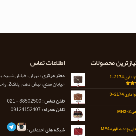
تیازترین محصولات
اطلاعات تماس
دفتر مرکزی :
تهران، خیابان شهید ب
اری 2174-1
خیابان مفتح، نبش دهم، پلاک2، واحد 1
5.0
اری 2174-3
تلفن تماس :
88502500 - 021
تلفن همراه :
09124152407
MH2-
پی چند منظوره MF4
شبکه های اجتماعی :