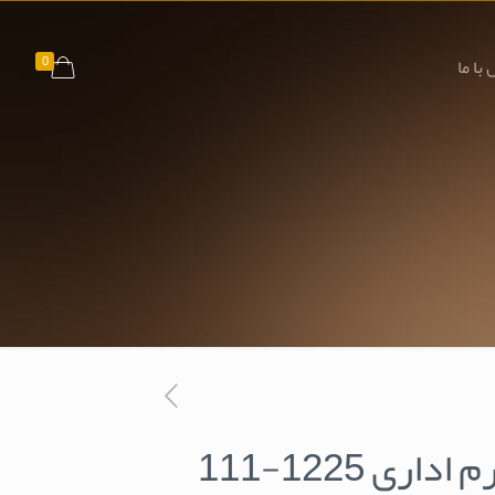
0
با ما
اری 1225-111