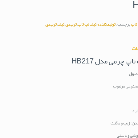
تاپ
برچسب:
تولیدکننده کیف لپ تاپ
,
تولیدی کیف
,
تولیدی
ات
اپ چرمی مدل HB217
صول
صنوعی مرغوب
ارد
دن: زیپ و مگنت
وشی و دستی