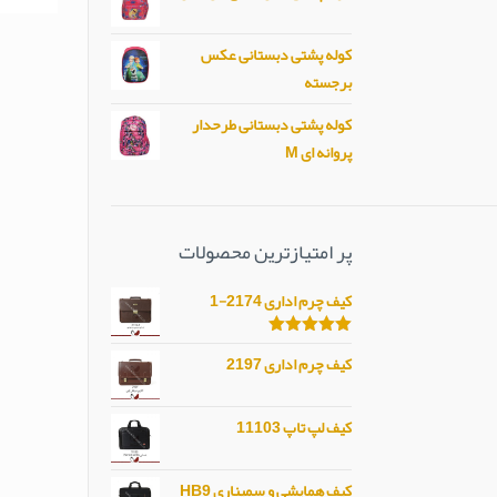
کوله پشتی دبستانی عکس
برجسته
کوله پشتی دبستانی طرحدار
پروانه ای M
پر امتیازترین محصولات
کیف چرم اداری 2174-1
امتیاز
5.00
کیف چرم اداری 2197
از 5
کیف لپ تاپ 11103
کیف همایشی و سمیناری HB9