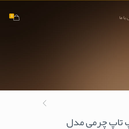
0
با ما
 تاپ چرمی مدل