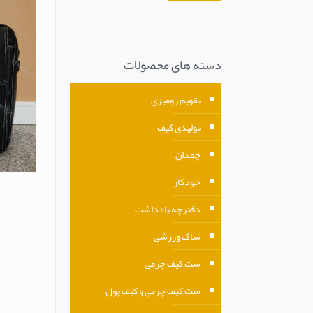
دسته های محصولات
تقویم رومیزی
تولیدی کیف
چمدان
خودکار
دفترچه یادداشت
ساک ورزشی
ست کیف چرمی
ست کیف چرمی و کیف پول