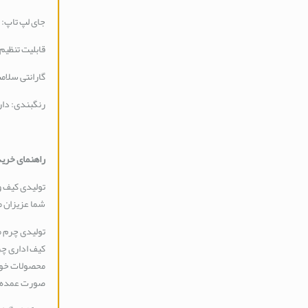
جای لپ تاپ: 
قابلیت تنظیم 
گارانتی سلامت
رنگبندی: دار
راهنمای خرید
تولیدی کیف 
شما عزیزان م
تولیدی چرم م
کیف اداری چر
محصولات خود 
صورت عمده ا