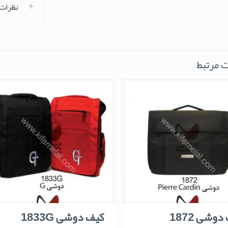
نظرات (
 مرتبط
وشی 1872
کیف دوشی 1833G