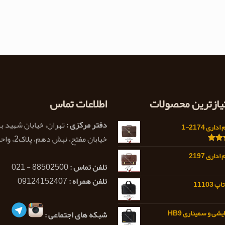
تیازترین محصولات
اطلاعات تماس
دفتر مرکزی :
تهران، خیابان شهید ب
اری 2174-1
خیابان مفتح، نبش دهم، پلاک2، واحد 1
5.0
داری 2197
تلفن تماس :
88502500 - 021
تلفن همراه :
09124152407
11103
شی و سمیناری HB9
شبکه های اجتماعی :