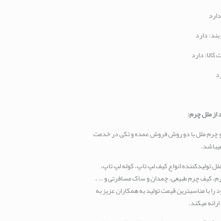
دارد
بند: دارد
 کالا: دارد
د
 از ملل چرم
:
و چرم ملل با دو روش فروش عمده و تکی در خدمت
یباشد.
لل تولیدکننده انواع کیف لپ تاپ، کوله لپ تاپ،
م، کیف چرم طبیعی، چمدان و ساک مسافرتی و … ،
را با مناسبترین قیمت تولید به همکاران عزیز به
رائه میکند.