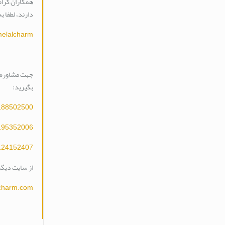
همکاران گرام
دارند، لطفا 
melalcharm
جهت مشاوره و
بگیرید:
188502500
195352006
124152407
از سایت دیگر 
lcharm.com