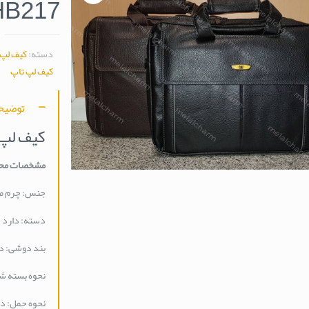
HB217
دسته:
کیف لپ 
کیف لپ تاپ
توضیح
کیف لپ ت
مشخصات مح
جنس: چرم م
دسته: دارد
بند دوشی: د
نحوه بسته ش
نحوه حمل: د