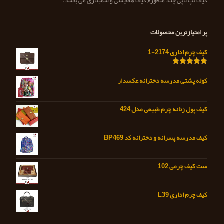
کیف لپ تاپی چند منظوره, کیف همایشی و سمیناری می باشد.
پر امتیازترین محصولات
کیف چرم اداری 2174-1
امتیاز
5.00
از 5
کوله پشتی مدرسه دخترانه عکسدار
کیف پول زنانه چرم طبیعی مدل 424
کیف مدرسه پسرانه و دخترانه کد BP469
ست کیف چرمی 102
کیف چرم اداری L39