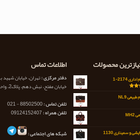
تیازترین محصولات
اطلاعات تماس
دفتر مرکزی :
تهران، خیابان شهید ب
اری 2174-1
خیابان مفتح، نبش دهم، پلاک2، واحد 1
5.0
بیعی NL9
تلفن تماس :
88502500 - 021
تلفن همراه :
09124152407
MH2
شی و سمیناری 1130
شبکه های اجتماعی :