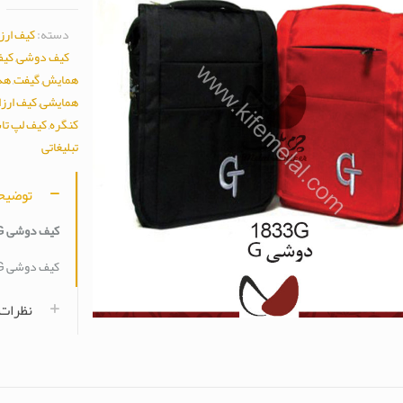
دسته:
کیف ارز
کیف دوشی
,
کیف
همایش
,
گیفت
,
هدا
همایشی
,
کیف ارزا
کنگره
,
کیف لپ تا
تبلیغاتی
توضیح
کیف دوشی 1833G
کیف دوشی 1833G
نظرات (