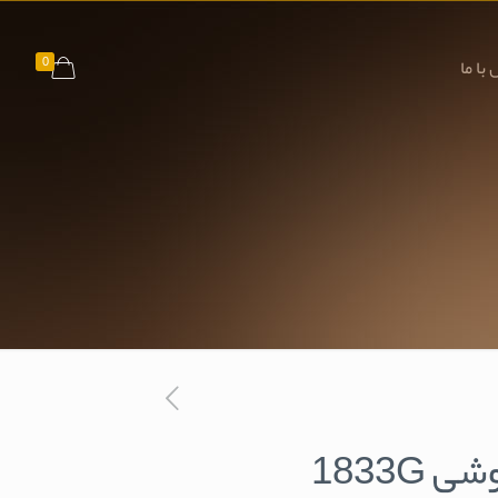
0
با ما
 1833G