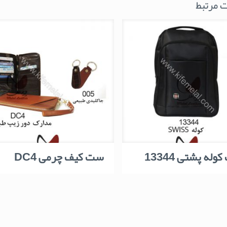
 مرتبط
وله پشتی 13344
ست کیف چرمی DC4