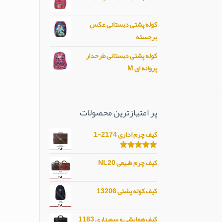
کوله پشتی دبستانی عکس
برجسته
کوله پشتی دبستانی طرحدار
پروانه ای M
پر امتیازترین محصولات
کیف چرم اداری 2174-1
امتیاز
5.00
کیف چرم طبیعی NL20
از 5
کیف کوله پشتی 13206
کیف همایشی و سمیناری 1183