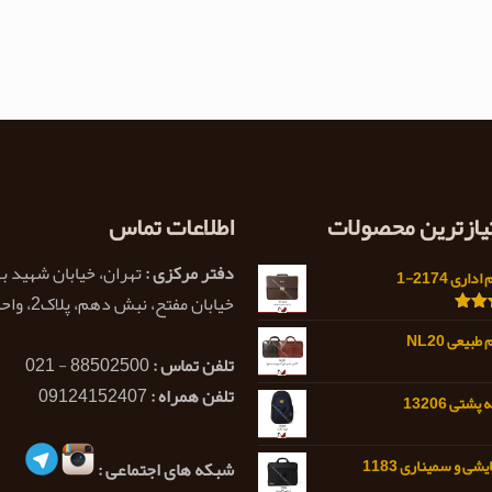
تیازترین محصولات
اطلاعات تماس
دفتر مرکزی :
تهران، خیابان شهید ب
اری 2174-1
خیابان مفتح، نبش دهم، پلاک2، واحد 1
5.0
بیعی NL20
تلفن تماس :
88502500 - 021
تلفن همراه :
09124152407
شتی 13206
شی و سمیناری 1183
شبکه های اجتماعی :