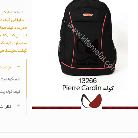
دسته:
تولیدی 
تبلیغاتی
,
کیف د
مدرسه
,
کیف هما
تولیدی کیف
,
کالا
سمیناری
,
کیف کن
گیفت نمایشگاهی
توضیح
کیف کوله پشتی 66
کیف کوله پشتی 66
نظرات (