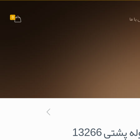
0
با ما
 پشتی 13266