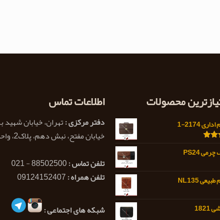
تیازترین محصولات
اطلاعات تماس
دفتر مرکزی :
تهران، خیابان شهید ب
اری 2174-1
خیابان مفتح، نبش دهم، پلاک2، واحد 1
5.0
رمی PS24
تلفن تماس :
88502500 - 021
تلفن همراه :
09124152407
یعی NL135
1821
شبکه های اجتماعی :