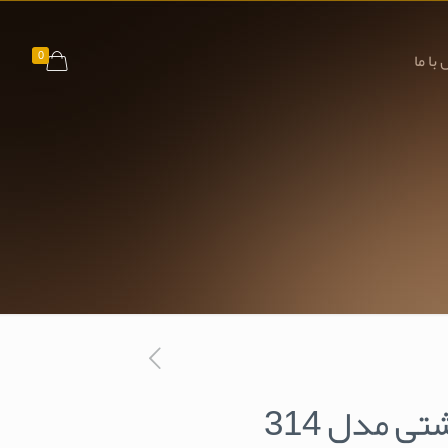
0
با ما
تی مدل 314