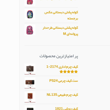
کوله پشتی دبستانی عکس
برجسته
کوله پشتی دبستانی طرحدار
پروانه ای M
پر امتیازترین محصولات
کیف چرم اداری 2174-1
امتیاز
5.00
ست کیف چرمی PS24
از 5
کیف چرم طبیعی NL135
کیف دوشی 1821