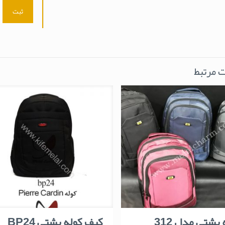
 مرتبط
 پشتی مدل 312
کیف کوله پشتی BP24