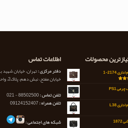
تیازترین محصولات
اطلاعات تماس
دفتر مرکزی :
تهران، خیابان شهید ب
اری 2174-1
خیابان مفتح، نبش دهم، پلاک2، واحد 1
5.0
رمی PS1
تلفن تماس :
88502500 - 021
تلفن همراه :
09124152407
داری L38
1872
شبکه های اجتماعی :