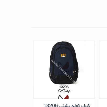
کیف کوله پشتی 13206