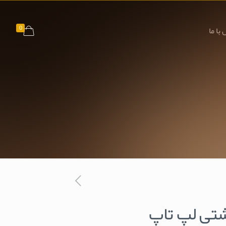
0
با ما
شتی لپ تاپ