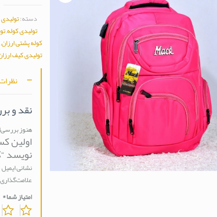
دسته:
تولیدی 
تولیدی کوله
,
تول
کوله پشتی ارزان
,
تولیدی کیف ارزان
نظرات (
نقد و بر
هنوز بررسی‌
اولین کس
نویسد “ک
نشانی ایمیل 
علامت‌گذاری 
امتیاز شما
*