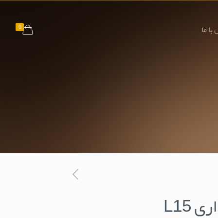
0
با ما
ی L15