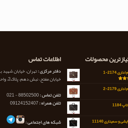
تیازترین محصولات
اطلاعات تماس
دفتر مرکزی :
تهران، خیابان شهید ب
اری 2174-1
خیابان مفتح، نبش دهم، پلاک2، واحد 1
5.0
اری 2179-2
تلفن تماس :
88502500 - 021
تلفن همراه :
09124152407
 1184
ی و سمیناری 11140
شبکه های اجتماعی :