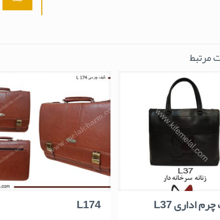
 مرتبط
رم اداری L37
L174