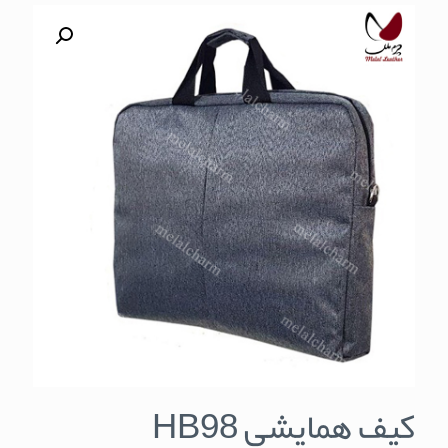
کیف همایشی HB98