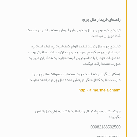
راهنمای خرید از ملل چرم
:
تولیدی کیف و چرم ملل با دو روش فروش عمده و تکی در خدمت
شما عزیزان میباشد.
تولیدی چرم ملل تولیدکننده انواع کیف لپ تاپ، کوله لپ تاپ،
کیف اداری چرم، کیف چرم طبیعی، چمدان و ساک مسافرتی و … ،
محصولات خود را با مناسبترین قیمت تولید به همکاران عزیز به
صورت عمده ارائه میکند.
همکاران گرامی که قصد خرید عمده از محصولات ملل چرم را
دارند، لطفا به کانال تلگرام پخش عمده ملل چرم مراجعه نمایند:
http://t.me/melalcharm
جهت مشاوره و پشتیبانی میتوانید با شماره های ذیل تماس
بگیرید:
00982188502500