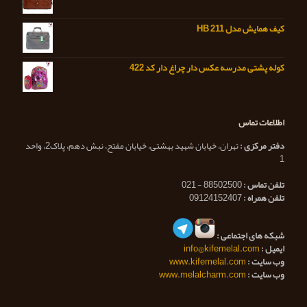
کیف همایش مدل HB 211
کوله پشتی مدرسه عکس دار چراغ دار کد 422
اطلاعات تماس
دفتر مرکزی :
تهران، خیابان شهید بهشتی، خیابان مفتح، نبش دهم، پلاک2، واحد
1
تلفن تماس :
88502500 - 021
تلفن همراه :
09124152407
شبکه های اجتماعی :
ایمیل :
info@kifemelal.com
وب سایت :
www.kifemelal.com
وب سایت :
www.melalcharm.com