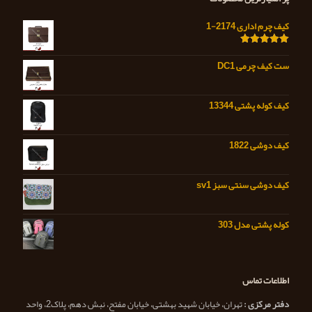
کیف چرم اداری 2174-1
امتیاز
5.00
از 5
ست کیف چرمی DC1
کیف کوله پشتی 13344
کیف دوشی 1822
کیف دوشی سنتی سبز sv1
کوله پشتی مدل 303
اطلاعات تماس
دفتر مرکزی :
تهران، خیابان شهید بهشتی، خیابان مفتح، نبش دهم، پلاک2، واحد