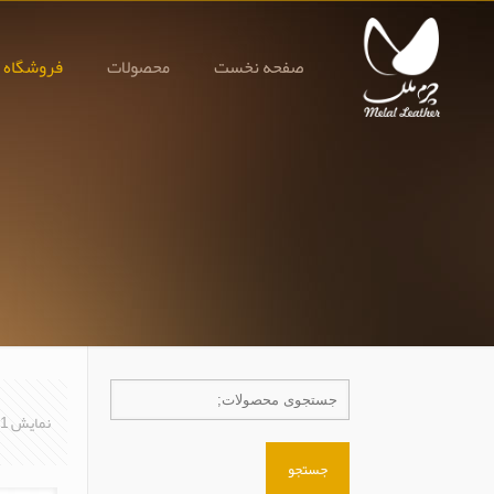
صفحه نخست
محصولات
فروشگاه 
نمایش 1–24 از 32 نتیجه
جستجو