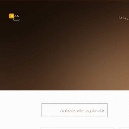
0
با ما