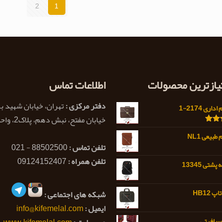
2
1
تیازترین محصولات
اطلاعات تماس
دفتر مرکزی :
تهران، خیابان شهید ب
اری 2174-1
خیابان مفتح، نبش دهم، پلاک2، واحد 1
5.0
بیعی NL1
تلفن تماس :
88502500 - 021
تلفن همراه :
09124152407
شتی 13345
 HB12
شبکه های اجتماعی :
ایمیل :
info@kifemelal.com
سافرتی