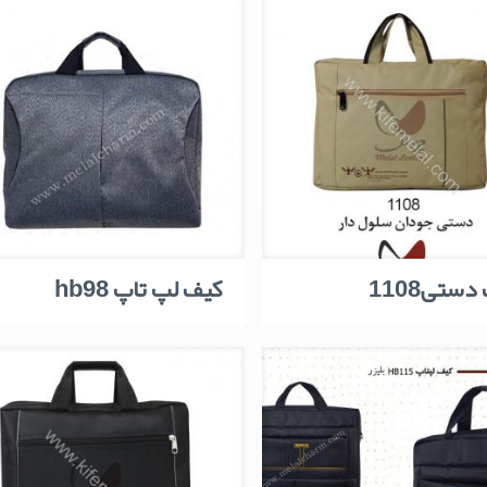
جدیدترین
ستی1108
کیف لپ تاپ hb98