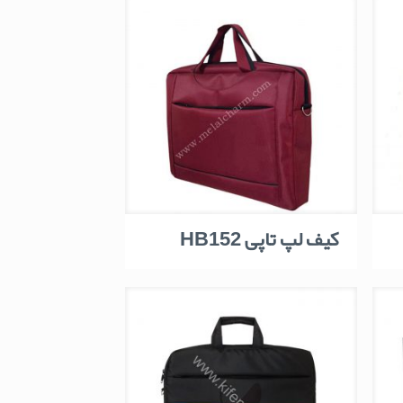
کیف لپ تاپی HB152