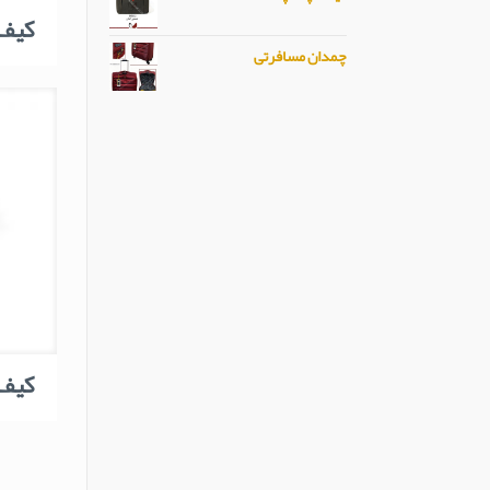
کیف ک
چمدان مسافرتی
کیف ک