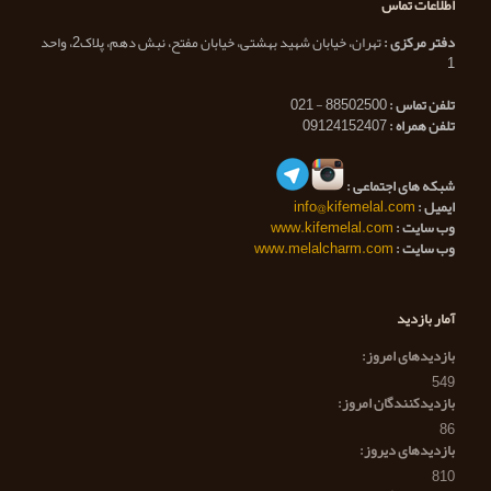
اطلاعات تماس
دفتر مرکزی :
تهران، خیابان شهید بهشتی، خیابان مفتح، نبش دهم، پلاک2، واحد
1
تلفن تماس :
88502500 - 021
تلفن همراه :
09124152407
شبکه های اجتماعی :
ایمیل :
info@kifemelal.com
وب سایت :
www.kifemelal.com
وب سایت :
www.melalcharm.com
آمار بازدید
بازدیدهای امروز:
549
بازدیدکنندگان امروز:
86
بازدیدهای دیروز:
810