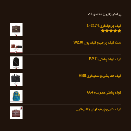
پر امتیازترین محصولات
کیف چرم اداری 2174-1
امتیاز
5.00
از 5
ست کیف چرمی و کیف پول W230
کیف کوله پشتی BP11
کیف همایشی و سمیناری HB8
کوله پشتی مدرسه 664
کیف اداری چرم دارای جا لپ تاپی