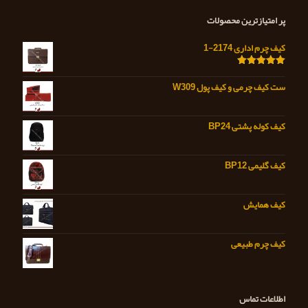
پر امتیازترین محصولات
کیف چرم اداری 2174-1
امتیاز
5.00
از 5
ست کیف چرمی و کیف پول W309
کیف کوله پشتی BP24
کیف گلیمی BP12
کیف همایش
کیف چرم طبیعی
اطلاعات تماس