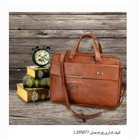
کیف اداری چرم مدل L105877