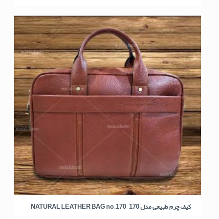
کیف چرم طبیعی مدل 170 – NATURAL LEATHER BAG no.170