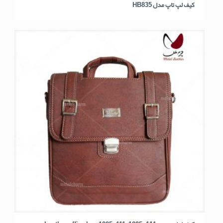
کیف لپ تاپ مدل HB835