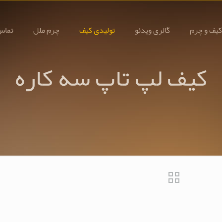
کیف و چرم
گالری ویدئو
تولیدی کیف
چرم ملل
تماس 
کیف لپ تاپ سه کاره