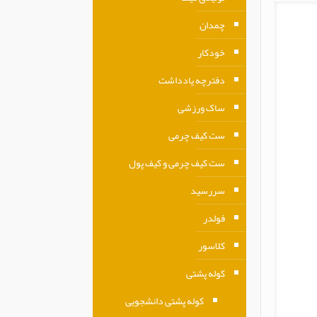
چمدان
خودکار
دفترچه یادداشت
ساک ورزشی
ست کیف چرمی
ست کیف چرمی و کیف پول
سررسید
فولدر
کلاسور
کوله پشتی
کوله پشتی دانشجویی