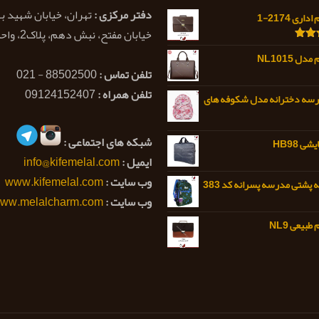
دفتر مرکزی :
تهران، خیابان شهید ب
اری 2174-1
خیابان مفتح، نبش دهم، پلاک2، واحد 1
5.0
ل NL1015
تلفن تماس :
88502500 - 021
تلفن همراه :
09124152407
رسه دخترانه مدل شکوفه های
شبکه های اجتماعی :
ی HB98
ایمیل :
info@kifemelal.com
وب سایت :
www.kifemelal.com
 پشتی مدرسه پسرانه کد 383
وب سایت :
ww.melalcharm.com
بیعی NL9