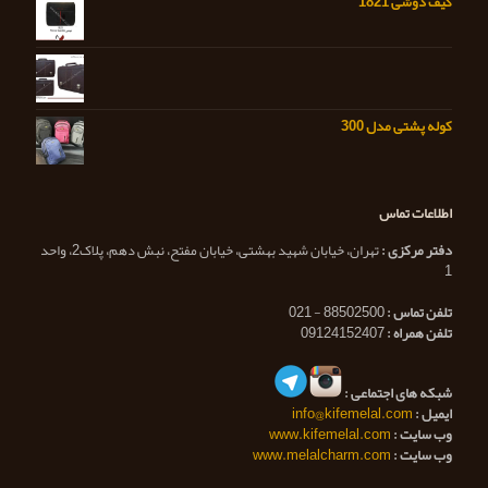
کیف دوشی 1821
کوله پشتی مدل 300
اطلاعات تماس
دفتر مرکزی :
تهران، خیابان شهید بهشتی، خیابان مفتح، نبش دهم، پلاک2، واحد
1
تلفن تماس :
88502500 - 021
تلفن همراه :
09124152407
شبکه های اجتماعی :
ایمیل :
info@kifemelal.com
وب سایت :
www.kifemelal.com
وب سایت :
www.melalcharm.com