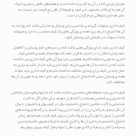
متریال چرمی که در آن به کار برده شده است و همینطور ظاهر رسمی و شیک
آن هدیه ای فاخر محسوب می شود و طبیعتا از نظر رنج قیمت نیز نسبت به
سایر هدایای تبلیغاتی چرم گران تر است.
کیف اداری میتواند گزینه ی مناسبی برای وسایل و مدارکی باشد که روزانه به
آن ها احتیاج داریم. زیرا همه ی ویژگی های یک کیف مناسب را دارد و میتواند
باعث سهولت در جابجایی این وسایل شود.
کیف اداری باید دارای ویژگی هایی باشد که دردسرهای حمل وسایل را کاهش
دهد و این امکان را در اختیار ما قرار دهد که بتوانیم از همه ی فضای کیف
اداری به خوبی استفاده کنیم، همچنین باید ویژگی های کیف اداری نیز داشته
باشد که در ادامه به آن ها میپردازیم: کیف اداری باید جا دار باشد و نیازی به
حمل چندین کیف برای وسایل مختلف نداشته باشیم و کیف اداری باید بتواند
همه ی وسایل مهمی که احتیاج داریم را درون خود جای دهد و به خوبی از آن ها
محافظت کند.
کیفِ اداری باید محفظه های متعددی داشته باشد که ما بتوانیم وسایل مختلفی
که ضروری و شخصی هستند را آنجا قرار دهیم. برای مثال اگر به کارت
شناسایی یا کارت ماشین احتیاج داشتیم دیگر در کیف پول و داشبورد دنیال
آن نگردیم و به راحتی ان را در کیف اداری پیدا کنیم. یا برگه ها و پوشه های
کاغذی را بدون تا خوردگی و چروک شدن درون کیف قرار دهیم و هر زمان
احتیاج داشتیم به راحتی آن ها را خارج کنیم نه اینکه مجبور باشیم چندین
وسیله را کنار بزنیم تا برگه ی مورد نظر را بتوانیم از کیف بیرون بیاوریم.