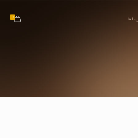
0
با ما