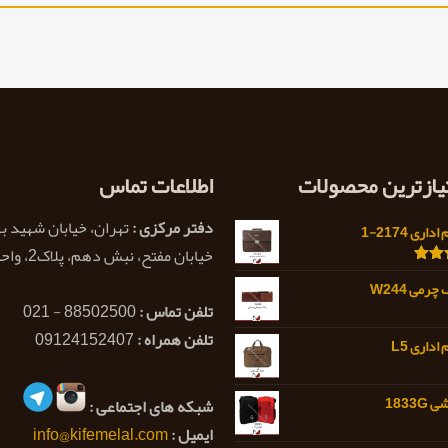
تیازترین محصولات
اطلاعات تماس
دفتر مرکزی :
تهران، خیابان شهید ب
اری 2174-1
خیابان مفتح، نبش دهم، پلاک2، واحد 1
5.0
رمی W244
تلفن تماس :
88502500 - 021
تلفن همراه :
09124152407
اداری L5
1833
شبکه های اجتماعی :
ایمیل :
info@kifemelal.com