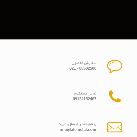
سفارش محصول
88502500 - 021
تماس مستقیم
09124152407
پیغام خود را ارسال نمایید
info@kifemelal.com