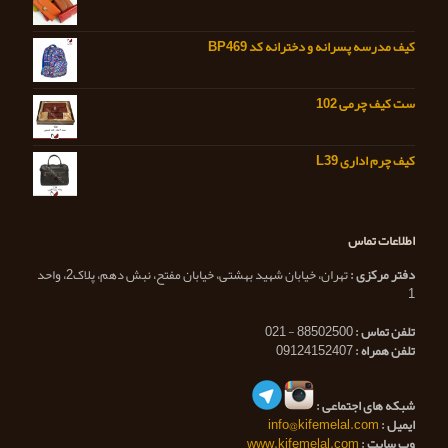
کیف مدرسه پسرانه و دخترانه کد BP469
ست کیف چرمی 102
کیف چرم اداری L39
اطلاعات تماس
دفتر مرکزی :
تهران، خیابان شهید بهشتی، خیابان مفتح، نبش دهم، پلاک2، واحد
1
تلفن تماس :
88502500 - 021
تلفن همراه :
09124152407
شبکه های اجتماعی :
ایمیل :
info@kifemelal.com
وب سایت :
www.kifemelal.com